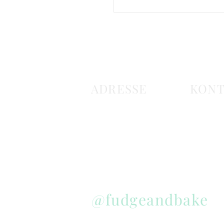
ADRESSE
KONT
info@fudge
Fudge & Bake GmbH
Tel.: +41 (
Engelbergstrasse 6
4657 Dulliken
Schweiz
@fudgeandbake