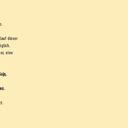
n.
lauf dieser
öglich.
or, eine
oja,
en.
t.