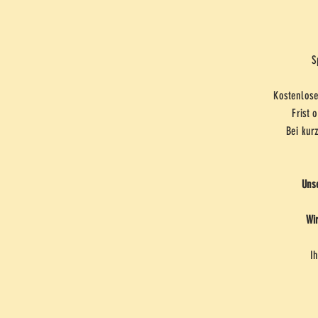
S
Kostenlose
Frist 
Bei kur
Uns
Wi
I